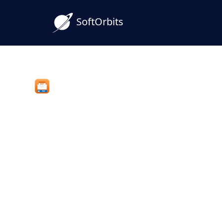
SoftOrbits
OST to PST Converter Tool
不使用 Outlook 轉換 OS
使是孤立檔案
在 Windows 上，將離線 Outlook .ost 
檔，無需 Outlook 設定檔或 Exchang
OST 檔案。