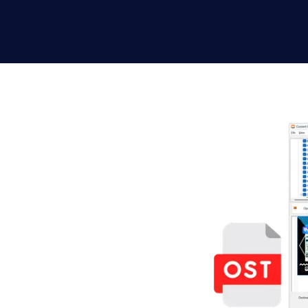
T 至 PST，即
檔案轉換為可攜式 .pst 存
e 連線。它也能讀取孤立的