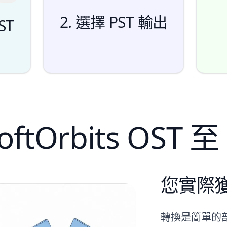
2. 選擇 PST 輸出
ST
tOrbits OST 
新
您實際
轉換是簡單的