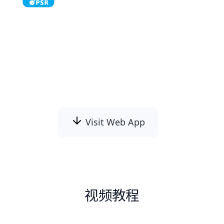
使用SoftOrbits免費浮水印移除工具[url]，可
從各類圖片中移除不必要的浮水印、文字及標
誌。我們訓練專用AI模型以可靠地偵測及移除
常見浮水印，同時運用生成式圖像修復AI模型
填補剩餘空白，不留下原始浮水印痕跡。
Visit Web App
视频教程