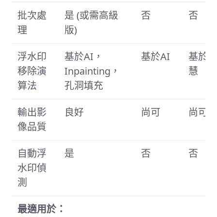
批次處
是 (或需高級
否
否
理
版)
浮水印
基於AI，
基於AI
基於
移除演
Inpainting，
慧
算法
孔洞填充
輸出影
良好
尚可
尚可
像品質
自動浮
是
否
否
水印偵
測
最適用於：