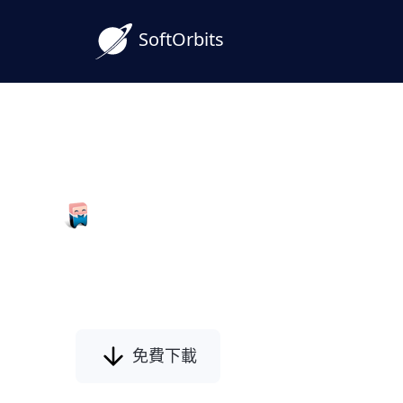
SoftOrbits
Photo Background Remover
照片背景移除 軟體具備自動背景偵測功能
滑的背景圖片，還可以創建純白背景，使
免費下載