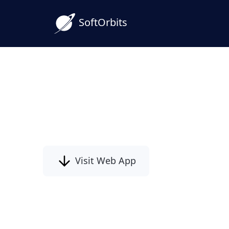
SoftOrbits
使用提示的AI照片編輯
透過提示發現AI照片編輯的強大功能。使
您的照片。無需複雜的軟體技能！
Visit Web App