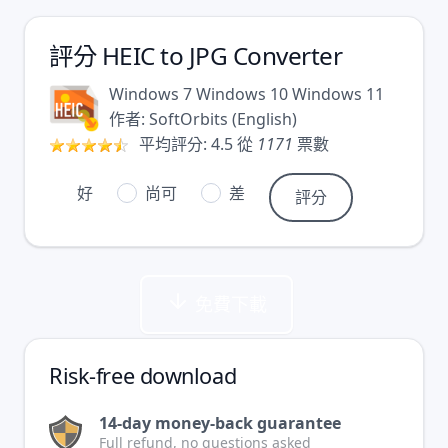
評分
HEIC to JPG Converter
Windows 7
Windows 10
Windows 11
作者:
SoftOrbits
(
English
)
平均評分:
4.5
從
1171
票數
好
尚可
差
免費下載
Risk-free download
14-day money-back guarantee
Full refund, no questions asked