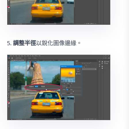
調整半徑
以銳化圖像邊緣。