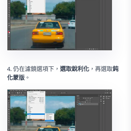
仍在濾鏡選項下，
選取銳利化
，再選取
鈍
化蒙版
。