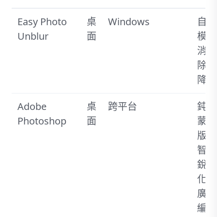
Easy Photo
桌
Windows
自動
Unblur
面
模糊
消
除、
降噪
Adobe
桌
跨平台
鈍化
Photoshop
面
蒙
版，
智慧
銳利
化，
廣泛
編輯