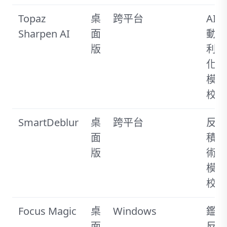
Topaz
桌
跨平台
AI驅
Sharpen AI
面
動銳
版
利
化，
模糊
校正
SmartDeblur
桌
跨平台
反褶
面
積技
版
術，
模糊
校正
Focus Magic
桌
Windows
鑑識
面
反褶