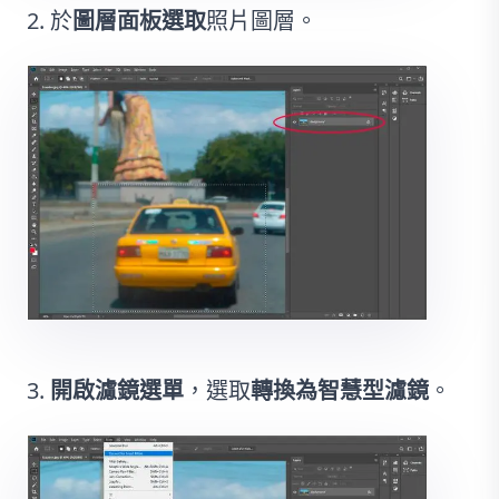
於
圖層面板
選取
照片圖層。
開啟
濾鏡選單
，選取
轉換為智慧型濾鏡
。