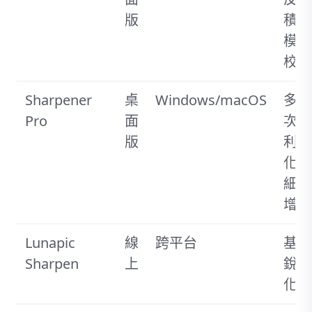
版
積，
模糊
校正
Sharpener
桌
Windows/macOS
多層
Pro
面
次銳
版
利
化，
細節
增強
Lunapic
線
跨平台
基本
Sharpen
上
銳利
化