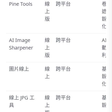
Pine Tools
線​​
跨平台
卷積
上
遮罩
版
銳利
化
AI Image
線​​
跨平台
AI驅
Sharpener
上
動銳
版
利化
圖片線上
線
跨平台
基本
上
銳利
化
線上 JPG 工
線​​
跨平台
基本
具
上
銳化