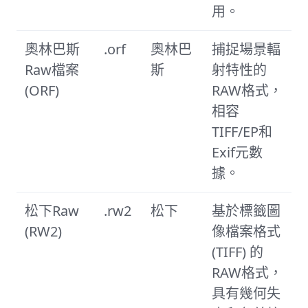
用。
奧林巴斯
.orf
奧林巴
捕捉場景輻
Raw檔案
斯
射特性的
(ORF)
RAW格式，
相容
TIFF/EP和
Exif元數
據。
松下Raw
.rw2
松下
基於標籤圖
(RW2)
像檔案格式
(TIFF) 的
RAW格式，
具有幾何失