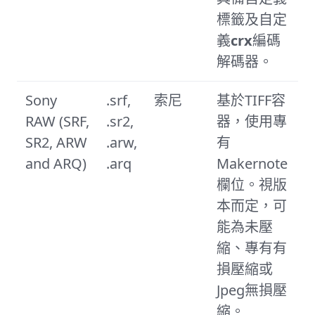
標籤及自定
義
crx
編碼
解碼器。
Sony
.srf,
索尼
基於TIFF容
RAW (SRF,
.sr2,
器，使用專
SR2, ARW
.arw,
有
and ARQ)
.arq
Makernote
欄位。視版
本而定，可
能為未壓
縮、專有有
損壓縮或
Jpeg無損壓
縮。