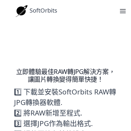
SoftOrbits
操作指南
2025最佳RAW轉JPG軟體：批量處
理，快速轉換！
立即體驗最佳RAW轉JPG解決方案，
讓圖片轉換變得簡單快捷！
1️⃣ 下載並安裝SoftOrbits RAW轉
JPG轉換器軟體.
2️⃣ 將RAW新增至程式.
3️⃣ 選擇JPG作為輸出格式.