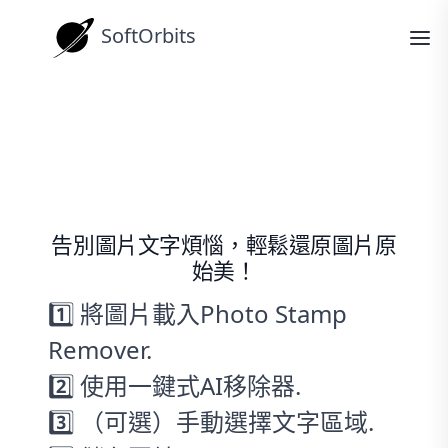
SoftOrbits
操作指南
圖片文字去除教學：輕鬆抹去，效果
自然
告別圖片文字煩惱，輕鬆還原圖片原
始美！
1️⃣ 將圖片載入Photo Stamp
Remover.
2️⃣ 使用一鍵式AI移除器.
3️⃣ （可選）手動選擇文字區域.