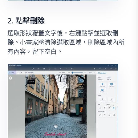
點擊
刪除
選取形狀覆蓋文字後，右鍵點擊並選取
刪
除
。小畫家將清除選取區域，刪除區域內所
有內容，留下空白。