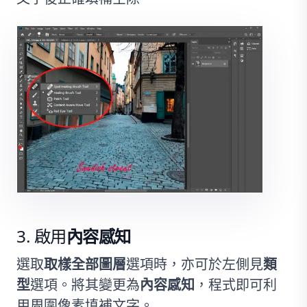
啟用
內容感知
選取
取樣全部圖層
選項時，亦可於左側見
類
型
選項。將其變更為
內容感知
，程式即可利
用周圍像素填補文字。